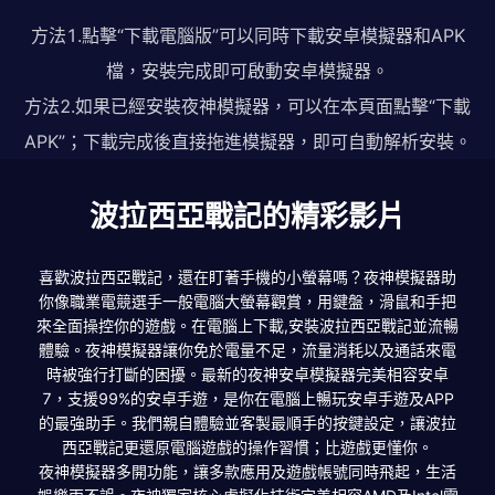
方法1.點擊“下載電腦版”可以同時下載安卓模擬器和APK
檔，安裝完成即可啟動安卓模擬器。
方法2.如果已經安裝夜神模擬器，可以在本頁面點擊“下載
APK”；下載完成後直接拖進模擬器，即可自動解析安裝。
波拉西亞戰記的精彩影片
喜歡波拉西亞戰記，還在盯著手機的小螢幕嗎？夜神模擬器助
你像職業電競選手一般電腦大螢幕觀賞，用鍵盤，滑鼠和手把
來全面操控你的遊戲。在電腦上下載,安裝波拉西亞戰記並流暢
體驗。夜神模擬器讓你免於電量不足，流量消耗以及通話來電
時被強行打斷的困擾。最新的夜神安卓模擬器完美相容安卓
7，支援99%的安卓手遊，是你在電腦上暢玩安卓手遊及APP
的最強助手。我們親自體驗並客製最順手的按鍵設定，讓波拉
西亞戰記更還原電腦遊戲的操作習慣；比遊戲更懂你。
夜神模擬器多開功能，讓多款應用及遊戲帳號同時飛起，生活