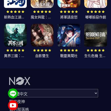
新熱血江湖：世界
魔女與龍：光暗篇章
將軍請息怒
嘟嘟臉惡作劇
異界三國：死神契約
血影雙生
戰靈異聞社
生化危機 生存兵種
關於夜神
官方部落格