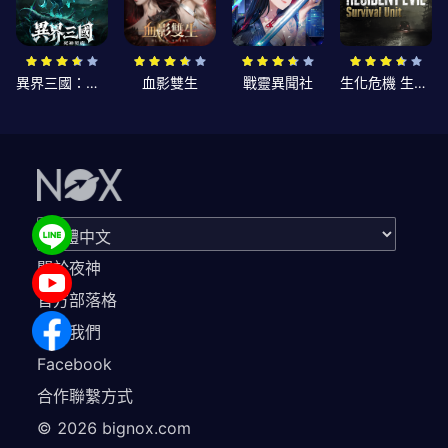
異界三國：死神契約
血影雙生
戰靈異聞社
生化危機 生存兵種
關於夜神
官方部落格
聯繫我們
Facebook
合作聯繫方式
©
2026
bignox.com