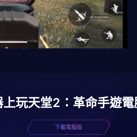
器上玩
天堂2：革命
手遊電
下載電腦版