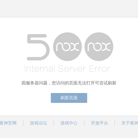
因服务器问题，您访问的页面无法打开可尝试刷新
刷新页面
夜神官网
游戏论坛
游戏中心
开放平台
关于夜