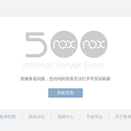
因服务器问题，您访问的页面无法打开可尝试刷新
刷新页面
夜神官网
游戏论坛
游戏中心
开放平台
关于夜