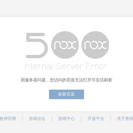
因服务器问题，您访问的页面无法打开可尝试刷新
刷新页面
夜神官网
游戏论坛
游戏中心
开放平台
关于夜