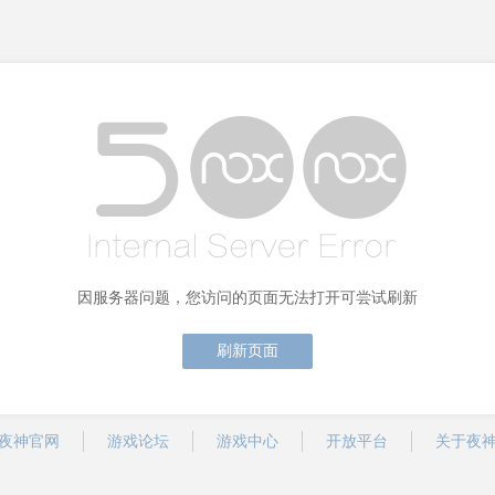
因服务器问题，您访问的页面无法打开可尝试刷新
刷新页面
夜神官网
游戏论坛
游戏中心
开放平台
关于夜