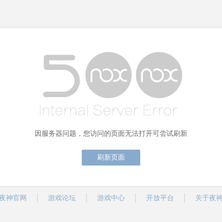
因服务器问题，您访问的页面无法打开可尝试刷新
刷新页面
夜神官网
游戏论坛
游戏中心
开放平台
关于夜