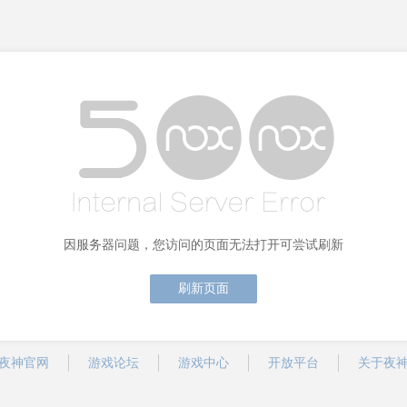
因服务器问题，您访问的页面无法打开可尝试刷新
刷新页面
夜神官网
游戏论坛
游戏中心
开放平台
关于夜