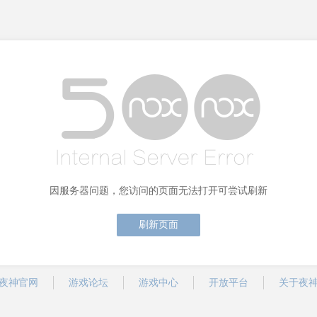
因服务器问题，您访问的页面无法打开可尝试刷新
刷新页面
夜神官网
游戏论坛
游戏中心
开放平台
关于夜