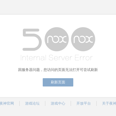
因服务器问题，您访问的页面无法打开可尝试刷新
刷新页面
夜神官网
游戏论坛
游戏中心
开放平台
关于夜