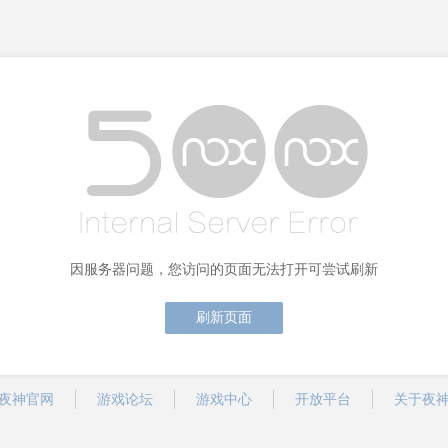
因服务器问题，您访问的页面无法打开可尝试刷新
刷新页面
夜神官网
游戏论坛
游戏中心
开放平台
关于夜