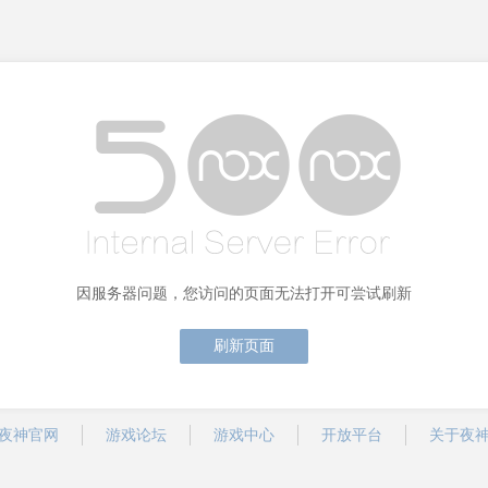
因服务器问题，您访问的页面无法打开可尝试刷新
刷新页面
夜神官网
游戏论坛
游戏中心
开放平台
关于夜