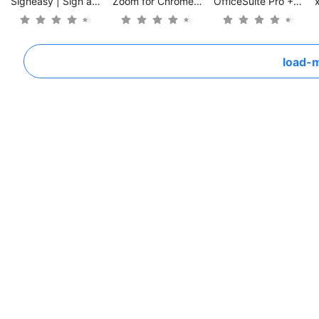
Signeasy | Sign and Fill Docs
Zoom for Chrome - PWA
OfficeSuite Pro + PDF
load-