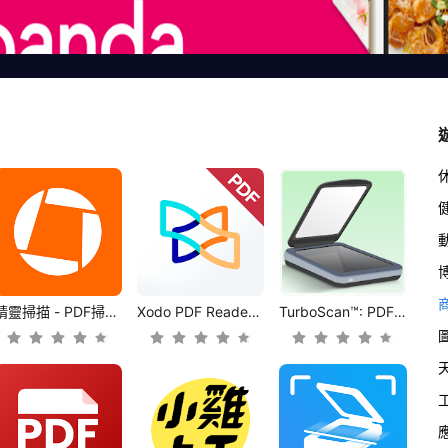
精靈掃描 - PDF掃描儀
Xodo PDF Reader & Editor
TurboScan™: PDF scanner