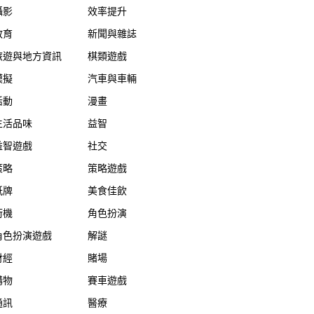
攝影
效率提升
教育
新聞與雜誌
旅遊與地方資訊
棋類遊戲
模擬
汽車與車輛
活動
漫畫
生活品味
益智
益智遊戲
社交
策略
策略遊戲
紙牌
美食佳飲
街機
角色扮演
角色扮演遊戲
解謎
財經
賭場
購物
賽車遊戲
通訊
醫療