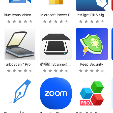
BlueJeans Video Conferencing
Microsoft Power BI
JetSign: Fill & Sign PDF Forms
TurboScan™ Pro: PDF scanner
愛掃描(iScanner): PDF掃描儀&光學字符識別
Keep Security