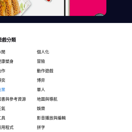
遊戲分類
休閒
個人化
健康塑身
冒險
動作
動作遊戲
博奕
博弈
商業
單人
圖書與參考資源
地圖與導航
天氣
娛樂
工具
影音播放與編輯
應用程式
拼字