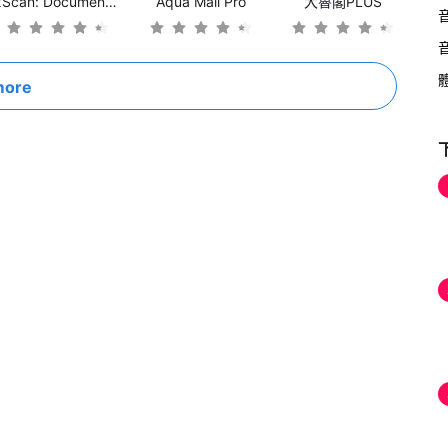
xScan: Document Scanner
Aqua Mail Pro
大魯閣PLUS
more