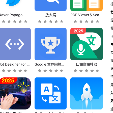
Naver Papago - AI Translator
放大鏡
PDF Viewer＆Scanner
Bot Designer For Discord
Google 意見回饋獎勵
口譯翻譯神器