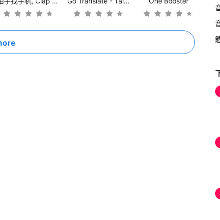
拍手找手机, Clap To Find Phone
Go Translate - Talk to World
One Booster
more