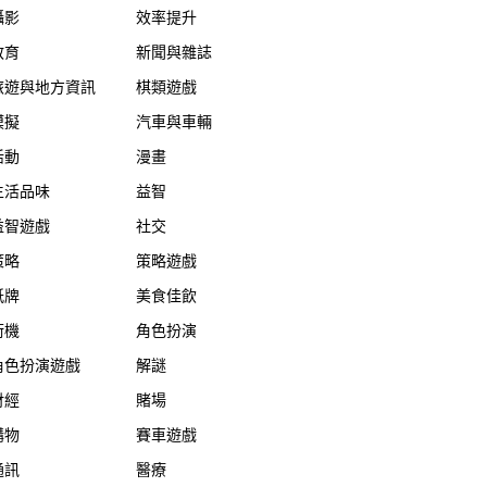
攝影
效率提升
教育
新聞與雜誌
旅遊與地方資訊
棋類遊戲
模擬
汽車與車輛
活動
漫畫
生活品味
益智
益智遊戲
社交
策略
策略遊戲
紙牌
美食佳飲
街機
角色扮演
角色扮演遊戲
解謎
財經
賭場
購物
賽車遊戲
通訊
醫療