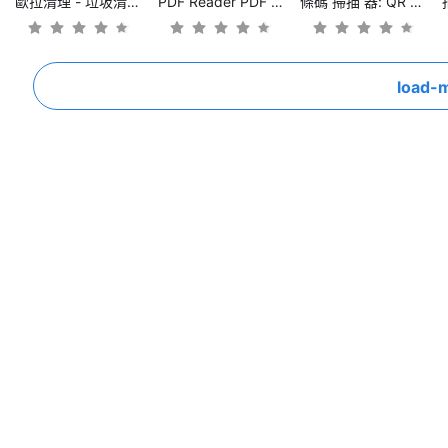
歐拉清理 - 垃圾清理, 殺毒, 應用管理
PDF Reader PDF Scanner
條碼 掃描 器: QR 碼 生成 器
load-