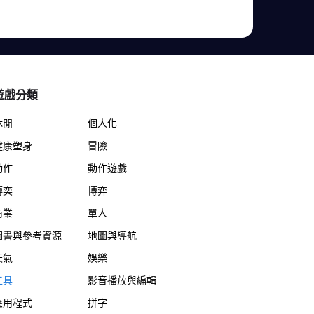
遊戲分類
休閒
個人化
健康塑身
冒險
動作
動作遊戲
博奕
博弈
商業
單人
圖書與參考資源
地圖與導航
天氣
娛樂
工具
影音播放與編輯
應用程式
拼字